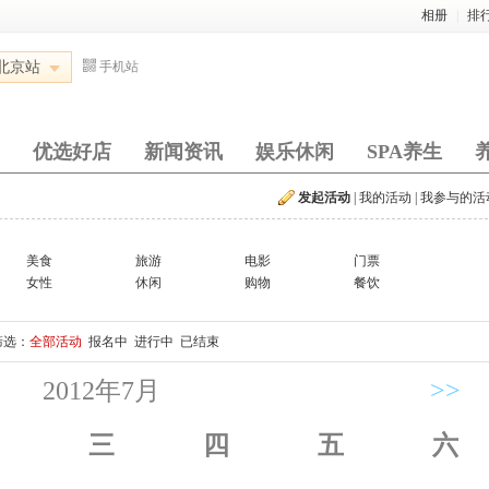
相册
|
排
北京站
手机站
优选好店
新闻资讯
娱乐休闲
SPA养生
发起活动
|
我的活动
|
我参与的活
美食
旅游
电影
门票
女性
休闲
购物
餐饮
筛选：
全部活动
报名中
进行中
已结束
2012年7月
>>
三
四
五
六