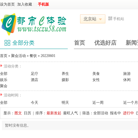
设为首页
|
加入收藏
|
|
|
手机版
北京站
手机站
全部分类
首页
优选好店
新闻
首页
»
聚会活动
»
餐饮
»
20220601
活动分类：
全部
足疗
养生
美食
旅游
娱乐
酒店
摄影
女性
休闲
聚会
活动时间：
全部
今天
明天
近一周
近一个月
显示：
图文
日历
| 排序：
最新发起
最旺人气
| 筛选：
全部活动
报名中
进行中
暂时没有信息。