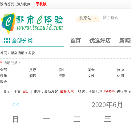
设为首页
|
加入收藏
|
|
|
手机版
北京站
手机站
全部分类
首页
优选好店
新闻
首页
»
聚会活动
»
餐饮
活动分类：
全部
足疗
养生
美食
旅游
娱乐
酒店
摄影
女性
休闲
聚会
显示：
图文
日历
| 排序：
最新发起
最旺人气
| 筛选：
全部活动
报名中
进行中
<<
2020年6月
日
一
二
三