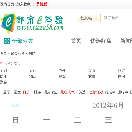
设为首页
|
加入收藏
|
|
|
手机版
北京站
手机站
全部分类
首页
优选好店
新闻
首页
»
聚会活动
»
购物
活动分类：
全部
足疗
养生
美食
旅游
娱乐
酒店
摄影
女性
休闲
聚会
显示：
图文
日历
| 排序：
最新发起
最旺人气
| 筛选：
全部活动
报名中
进行中
<<
2012年6月
日
一
二
三