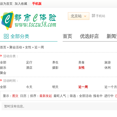
设为首页
|
加入收藏
|
|
|
手机版
北京站
手机站
全部分类
首页
优选好店
新闻
首页
»
聚会活动
»
女性
»
近一周
活动分类：
全部
足疗
养生
美食
旅游
娱乐
酒店
摄影
女性
休闲
聚会
活动时间：
全部
今天
明天
近一周
近一个月
显示：
图文
日历
| 排序：
最新发起
最旺人气
| 筛选：
全部活动
报名中
进行中
暂时没有信息。