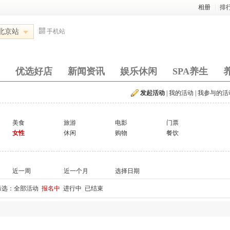
相册
|
排
北京站
手机站
优选好店
新闻资讯
娱乐休闲
SPA养生
发起活动
|
我的活动
|
我参与的活
美食
旅游
电影
门票
女性
休闲
购物
餐饮
近一周
近一个月
选择日期
筛选：
全部活动
报名中
进行中
已结束