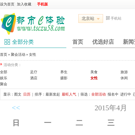
设为首页
|
加入收藏
|
|
|
手机版
北京站
手机站
全部分类
首页
优选好店
新闻
首页
»
聚会活动
»
女性
活动分类：
全部
足疗
养生
美食
旅游
娱乐
酒店
摄影
女性
休闲
聚会
显示：
图文
日历
| 排序：
最新发起
最旺人气
| 筛选：
全部活动
报名中
进行中
<<
2015年4月
日
一
二
三