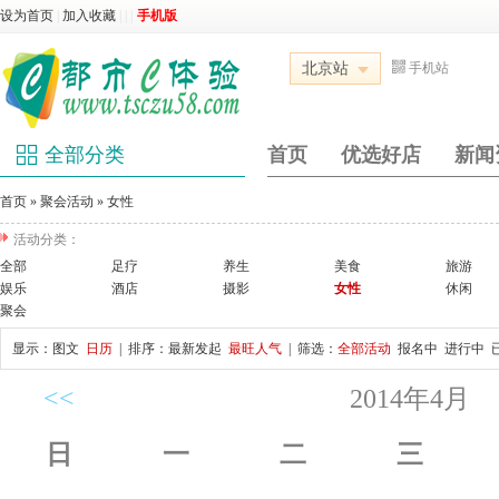
设为首页
|
加入收藏
|
|
|
手机版
北京站
手机站
全部分类
首页
优选好店
新闻
首页
»
聚会活动
»
女性
活动分类：
全部
足疗
养生
美食
旅游
娱乐
酒店
摄影
女性
休闲
聚会
显示：
图文
日历
| 排序：
最新发起
最旺人气
| 筛选：
全部活动
报名中
进行中
<<
2014年4月
日
一
二
三