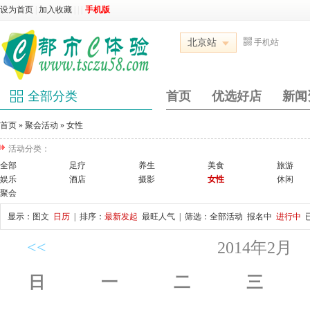
设为首页
|
加入收藏
|
|
|
手机版
北京站
手机站
全部分类
首页
优选好店
新闻
首页
»
聚会活动
»
女性
活动分类：
全部
足疗
养生
美食
旅游
娱乐
酒店
摄影
女性
休闲
聚会
显示：
图文
日历
| 排序：
最新发起
最旺人气
| 筛选：
全部活动
报名中
进行中
<<
2014年2月
日
一
二
三