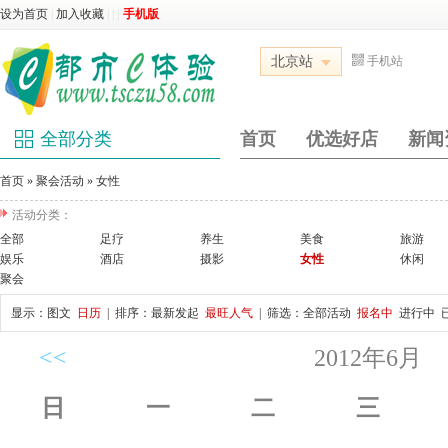
设为首页
|
加入收藏
|
|
|
手机版
北京站
手机站
全部分类
首页
优选好店
新闻
首页
»
聚会活动
»
女性
活动分类：
全部
足疗
养生
美食
旅游
娱乐
酒店
摄影
女性
休闲
聚会
显示：
图文
日历
| 排序：
最新发起
最旺人气
| 筛选：
全部活动
报名中
进行中
<<
2012年6月
日
一
二
三