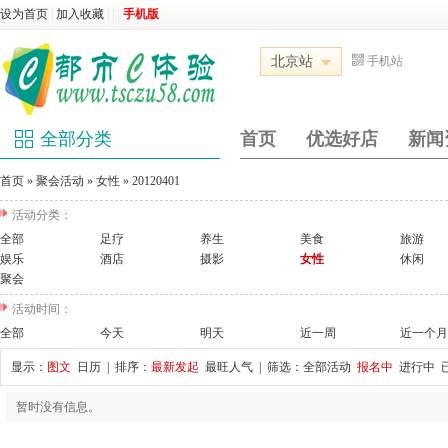
设为首页
|
加入收藏
|
|
|
手机版
北京站
手机站
全部分类
首页
优选好店
新闻
首页
»
聚会活动
»
女性
»
20120401
活动分类：
全部
足疗
养生
美食
旅游
娱乐
酒店
摄影
女性
休闲
聚会
活动时间：
全部
今天
明天
近一周
近一个月
显示：
图文
日历
| 排序：
最新发起
最旺人气
| 筛选：
全部活动
报名中
进行中
暂时没有信息。