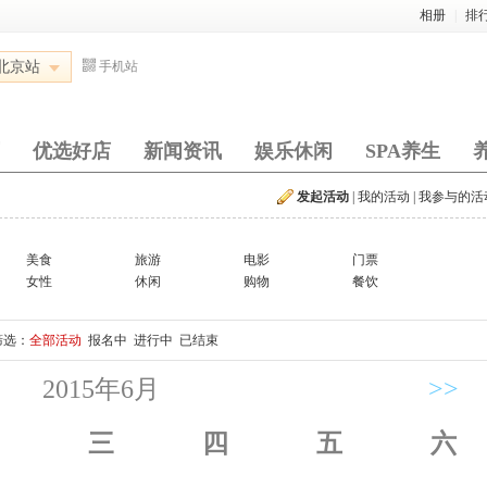
相册
|
排
北京站
手机站
优选好店
新闻资讯
娱乐休闲
SPA养生
发起活动
|
我的活动
|
我参与的活
美食
旅游
电影
门票
女性
休闲
购物
餐饮
筛选：
全部活动
报名中
进行中
已结束
2015年6月
>>
三
四
五
六