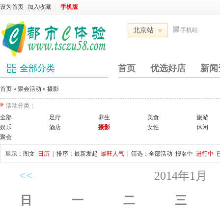
设为首页
|
加入收藏
|
|
|
手机版
北京站
手机站
全部分类
首页
优选好店
新闻
首页
»
聚会活动
»
摄影
活动分类：
全部
足疗
养生
美食
旅游
娱乐
酒店
摄影
女性
休闲
聚会
显示：
图文
日历
| 排序：
最新发起
最旺人气
| 筛选：
全部活动
报名中
进行中
<<
2014年1月
日
一
二
三