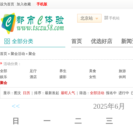
设为首页
|
加入收藏
|
|
|
手机版
北京站
手机站
全部分类
首页
优选好店
新闻
首页
»
聚会活动
»
聚会
活动分类：
全部
足疗
养生
美食
旅游
娱乐
酒店
摄影
女性
休闲
聚会
显示：
图文
日历
| 排序：
最新发起
最旺人气
| 筛选：
全部活动
报名中
进行中
<<
2025年6月
日
一
二
三