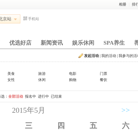
相册
|
排
北京站
手机站
优选好店
新闻资讯
娱乐休闲
SPA养生
发起活动
|
我的活动
|
我参与的活
美食
旅游
电影
门票
女性
休闲
购物
餐饮
筛选：
全部活动
报名中
进行中
已结束
2015年5月
>>
三
四
五
六