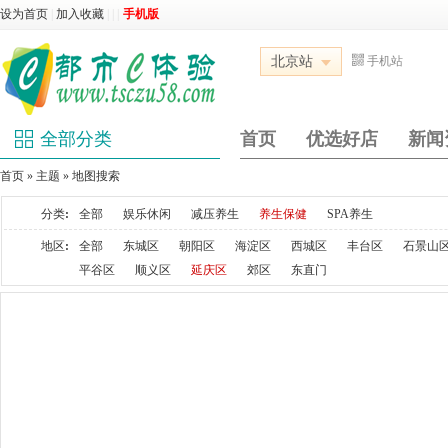
设为首页
|
加入收藏
|
|
|
手机版
北京站
手机站
全部分类
首页
优选好店
新闻
首页
»
主题
» 地图搜索
分类
:
全部
娱乐休闲
减压养生
养生保健
SPA养生
地区
:
全部
东城区
朝阳区
海淀区
西城区
丰台区
石景山
平谷区
顺义区
延庆区
郊区
东直门