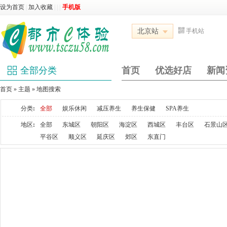
设为首页
|
加入收藏
|
|
|
手机版
北京站
手机站
全部分类
首页
优选好店
新闻
首页
»
主题
» 地图搜索
分类
:
全部
娱乐休闲
减压养生
养生保健
SPA养生
地区
:
全部
东城区
朝阳区
海淀区
西城区
丰台区
石景山
平谷区
顺义区
延庆区
郊区
东直门