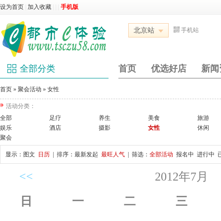
设为首页
|
加入收藏
|
|
|
手机版
北京站
手机站
全部分类
首页
优选好店
新闻
首页
»
聚会活动
»
女性
活动分类：
全部
足疗
养生
美食
旅游
娱乐
酒店
摄影
女性
休闲
聚会
显示：
图文
日历
| 排序：
最新发起
最旺人气
| 筛选：
全部活动
报名中
进行中
<<
2012年7月
日
一
二
三