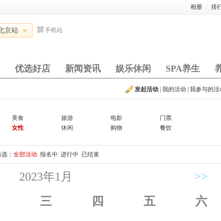
相册
|
排
北京站
手机站
优选好店
新闻资讯
娱乐休闲
SPA养生
发起活动
|
我的活动
|
我参与的活
美食
旅游
电影
门票
女性
休闲
购物
餐饮
筛选：
全部活动
报名中
进行中
已结束
2023年1月
>>
三
四
五
六