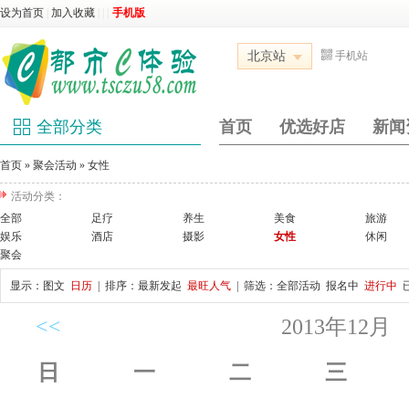
设为首页
|
加入收藏
|
|
|
手机版
北京站
手机站
全部分类
首页
优选好店
新闻
首页
»
聚会活动
»
女性
活动分类：
全部
足疗
养生
美食
旅游
娱乐
酒店
摄影
女性
休闲
聚会
显示：
图文
日历
| 排序：
最新发起
最旺人气
| 筛选：
全部活动
报名中
进行中
<<
2013年12月
日
一
二
三