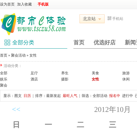
设为首页
|
加入收藏
|
|
|
手机版
北京站
手机站
全部分类
首页
优选好店
新闻
首页
»
聚会活动
»
女性
活动分类：
全部
足疗
养生
美食
旅游
娱乐
酒店
摄影
女性
休闲
聚会
显示：
图文
日历
| 排序：
最新发起
最旺人气
| 筛选：
全部活动
报名中
进行中
<<
2012年10月
日
一
二
三