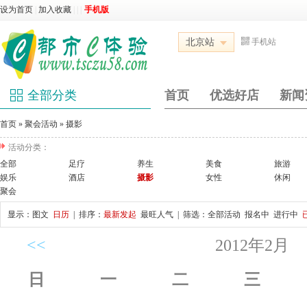
设为首页
|
加入收藏
|
|
|
手机版
北京站
手机站
全部分类
首页
优选好店
新闻
首页
»
聚会活动
»
摄影
活动分类：
全部
足疗
养生
美食
旅游
娱乐
酒店
摄影
女性
休闲
聚会
显示：
图文
日历
| 排序：
最新发起
最旺人气
| 筛选：
全部活动
报名中
进行中
<<
2012年2月
日
一
二
三