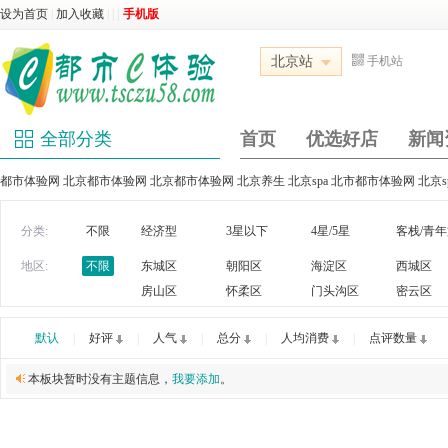
设为首页
|
加入收藏
|
|
|
手机版
北京站
手机站
全部分类
首页
优选好店
新闻
都市体验网 北京都市体验网 北京都市体验网 北京养生 北京spa 北市都市体验网 北京
分类:
不限
经济型
3星以下
4星/5星
客栈/青
地区:
不限
东城区
朝阳区
海淀区
西城区
房山区
怀柔区
门头沟区
密云区
默认
|
好评
|
人气
|
总分
|
人均消费
|
点评数量
本板块暂时没有主题信息，
我要添加
。