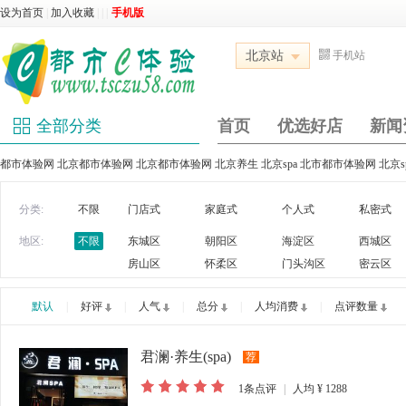
设为首页
|
加入收藏
|
|
|
手机版
北京站
手机站
全部分类
首页
优选好店
新闻
都市体验网 北京都市体验网 北京都市体验网 北京养生 北京spa 北市都市体验网 北京
分类:
不限
门店式
家庭式
个人式
私密式
地区:
不限
东城区
朝阳区
海淀区
西城区
房山区
怀柔区
门头沟区
密云区
默认
|
好评
|
人气
|
总分
|
人均消费
|
点评数量
君澜·养生(spa)
荐
1
条点评
|
人均
¥ 1288