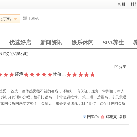
相册
|
排
北京站
手机站
优选好店
新闻资讯
娱乐休闲
SPA养生
 我打分的话95分吧
评
分享
环境
性价比
下感受： 首先，整体感觉很不错的会所，环境好，有保证，服务非常到位，本人
我打分的话95分吧，性价比很高，非常值得推荐。 第二呢，质量高，今天我遇
这家的会所的感觉太棒了，会聊天，服务更没话说，相当到位，这个价位的会所
回应
(
0
)
鲜花
(
0
)
举报