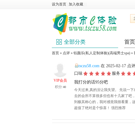
设为首页
|
加入收藏
|
|
全部分类
首页
首页
»
点评
»
钰颜乐(私人定制体验)(高端男士spa)
»
tsczu58.com
在 2025-02-17 点
口味
服务
VIP会员
我打分的话95分吧
积分:
40
今天过来,真的没让我失望。 先说一
去的会所不算很多但也有十几家了吧，
到极其称心的，我对感觉我很看重，
超值了绝对是个惊喜！ 强烈推荐