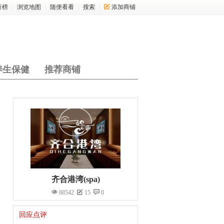
行榜
|
浏览地图
|
随便看看
|
搜索
|
添加商铺
养生保健
推荐商铺
齐合港湾(spa)
88542
15
0
回应点评