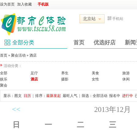
设为首页
|
加入收藏
|
|
|
手机版
北京站
手机站
全部分类
首页
优选好店
新闻
首页
»
聚会活动
»
酒店
活动分类：
全部
足疗
养生
美食
旅游
娱乐
酒店
摄影
女性
休闲
聚会
显示：
图文
日历
| 排序：
最新发起
最旺人气
| 筛选：
全部活动
报名中
进行中
<<
2013年12月
日
一
二
三