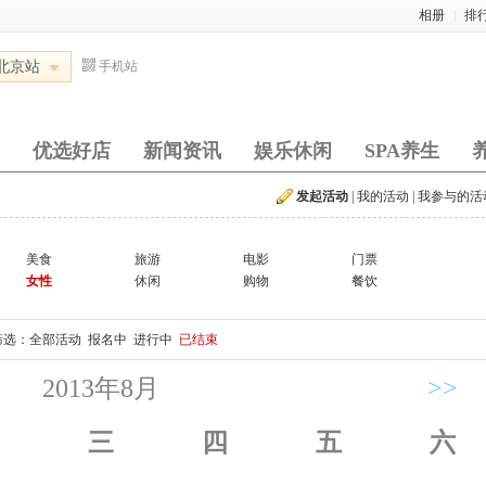
相册
|
排
北京站
手机站
优选好店
新闻资讯
娱乐休闲
SPA养生
发起活动
|
我的活动
|
我参与的活
美食
旅游
电影
门票
女性
休闲
购物
餐饮
筛选：
全部活动
报名中
进行中
已结束
2013年8月
>>
三
四
五
六