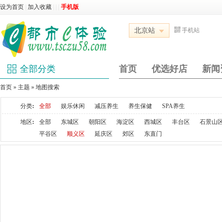
设为首页
|
加入收藏
|
|
|
手机版
北京站
手机站
全部分类
首页
优选好店
新闻
首页
»
主题
» 地图搜索
分类
:
全部
娱乐休闲
减压养生
养生保健
SPA养生
地区
:
全部
东城区
朝阳区
海淀区
西城区
丰台区
石景山
平谷区
顺义区
延庆区
郊区
东直门