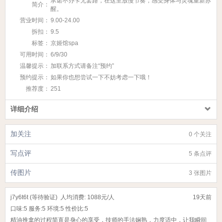
承诺不办卡无套路，在这里放慢节奏，感受身体与灵魂重新苏
简介：
醒。
营业时间：
9.00-24.00
拆扣：
9.5
标签：
京姬馆spa
可用时间：
6/9/30
温馨提示：
加联系方式请备注“预约”
预约提示：
如果你也想尝试一下不妨考虑一下哦！
推荐度：
251
详细介绍
加关注
0 个关注
写点评
5 条点评
传图片
3 张图片
j7y6t6t (等待验证)
人均消费: 1088元/人
19天前
口味:
5
服务:
5
环境:
5
性价比:
5
精油推拿的过程简直是身心的享受，技师的手法娴熟，力度适中，让我瞬间