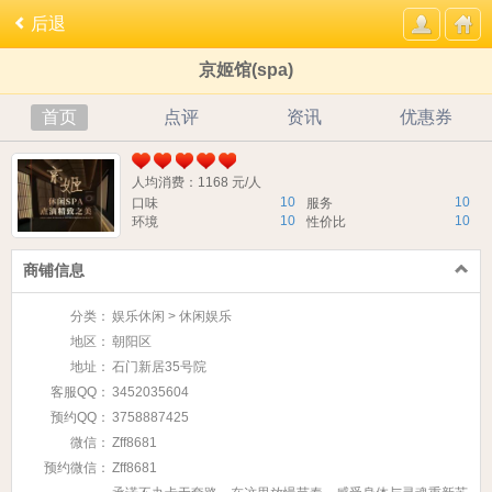
后退
京姬馆(spa)
首页
点评
资讯
优惠券
人均消费：1168 元/人
10
10
口味
服务
10
10
环境
性价比
商铺信息
分类：
娱乐休闲 > 休闲娱乐
地区：
朝阳区
地址：
石门新居35号院
客服QQ：
3452035604
预约QQ：
3758887425
微信：
Zff8681
预约微信：
Zff8681