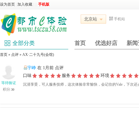
设为首页
|
加入收藏
|
|
|
手机版
北京站
手机站
全部分类
首页
优选好店
新闻
首页
»
点评
»
‌AX·二十九号(会馆)
宇峥
在 1月前 点评
口味
服务
环境
等待验证
沉浸享受，可人服务技师，这次体验非常愉快，会记住的Vale，下次还点
积分:
30