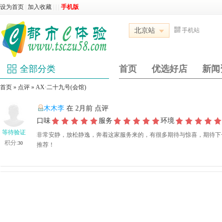
设为首页
|
加入收藏
|
|
|
手机版
北京站
手机站
全部分类
首页
优选好店
新闻
首页
»
点评
»
‌AX·二十九号(会馆)
木木李
在 2月前 点评
口味
服务
环境
等待验证
非常安静，放松静逸，奔着这家服务来的，有很多期待与惊喜，期待下
积分:
30
推荐！