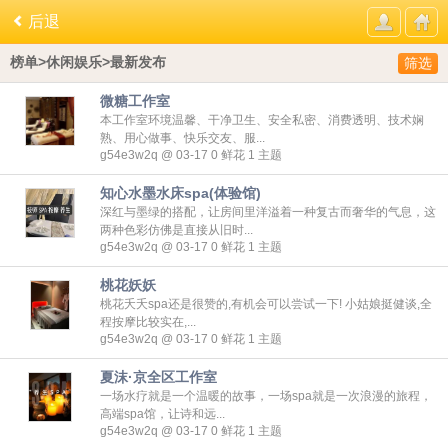
后退
榜单>休闲娱乐>最新发布
筛选
微糖工作室
本工作室环境温馨、干净卫生、安全私密、消费透明、技术娴
熟、用心做事、快乐交友、服...
g54e3w2q @ 03-17
0
鲜花
1
主题
知心水墨水床spa(体验馆)
深红与墨绿的搭配，让房间里洋溢着一种复古而奢华的气息，这
两种色彩仿佛是直接从旧时...
g54e3w2q @ 03-17
0
鲜花
1
主题
桃花妖妖
桃花夭夭spa还是很赞的,有机会可以尝试一下! 小姑娘挺健谈,全
程按摩比较实在,...
g54e3w2q @ 03-17
0
鲜花
1
主题
夏沫·京全区工作室
一场水疗就是一个温暖的故事，一场spa就是一次浪漫的旅程，
高端spa馆，让诗和远...
g54e3w2q @ 03-17
0
鲜花
1
主题