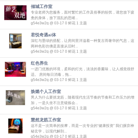
倾城工作室
专业老师为您服务，面对繁忙的工作及俗事的纷扰，请您放下疲
惫的身体，放下混乱的思绪...
g54e3w2q @ 03-17
0
鲜花
1
主题
君悦奇遇ai体
深红与墨绿的搭配，让房间里洋溢着一种复古而奢华的气息，这
两种色彩仿佛是直接从旧时...
g54e3w2q @ 03-17
0
鲜花
1
主题
红色养生
一进门优雅的环境，柔和的灯光，淡淡的香薰味，让人感觉很舒
适。 房间每日消毒，拖...
g54e3w2q @ 03-17
0
鲜花
1
主题
焕燃个人工作室
男人为什么要抓龙筋，随着现代生活节奏的节奏和工作压力的增
加，一是久坐不注意锻炼会...
g54e3w2q @ 03-17
0
鲜花
1
主题
慧然龙筋工作室
这不是一次简单的按摩，而是一次专业的“健康投资” 我们摒弃神
秘玄学，以现代解剖...
g54e3w2q @ 03-17
0
鲜花
1
主题