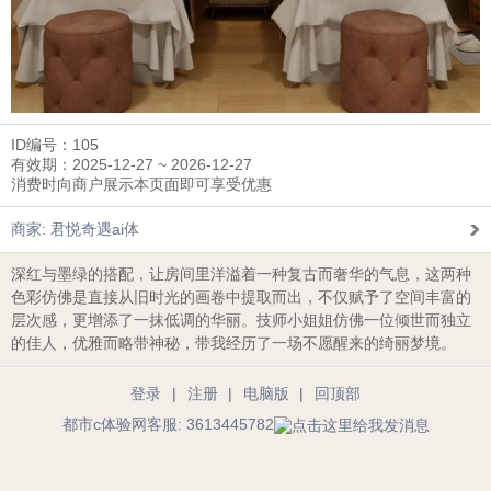
ID编号：105
有效期：2025-12-27 ~ 2026-12-27
消费时向商户展示本页面即可享受优惠
商家: 君悦奇遇ai体
深红与墨绿的搭配，让房间里洋溢着一种复古而奢华的气息，这两种
色彩仿佛是直接从旧时光的画卷中提取而出，不仅赋予了空间丰富的
层次感，更增添了一抹低调的华丽。技师小姐姐仿佛一位倾世而独立
的佳人，优雅而略带神秘，带我经历了一场不愿醒来的绮丽梦境。
登录
|
注册
|
电脑版
|
回顶部
都市c体验网客服: 3613445782