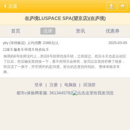
后退
在庐境LUSPACE SPA(望京店)(在庐境)
首页
点评
资讯
优惠券
ytry (等待验证)
人均消费: 2388元/人
2025-03-05
口味:
5
服务:
5
环境:
5
性价比:
5
御用的8号技师没约上，然后6号技师也很不错，之前按过。然后今天也是运动完
了以后，然后确实觉得按一下，要不然明天会疼死，按完以后觉得舒爽了很多，
而且流了一身汗，开空调开的是26度。前台的态度也特别好。 整体体验非常
棒。
登录
|
注册
|
电脑版
|
回顶部
都市c体验网客服: 3613445782