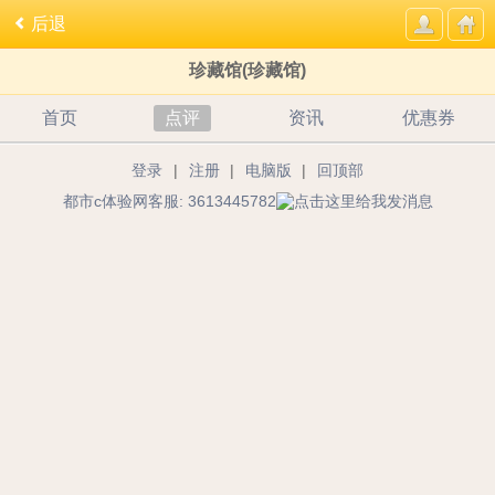
后退
珍藏馆(珍藏馆)
首页
点评
资讯
优惠券
登录
|
注册
|
电脑版
|
回顶部
都市c体验网客服: 3613445782