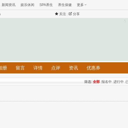
新闻资讯
娱乐休闲
SPA养生
养生保健
更多
a
关注
|
分享
相册
留言
详情
点评
资讯
优惠券
筛选:
全部
报名中
进行中