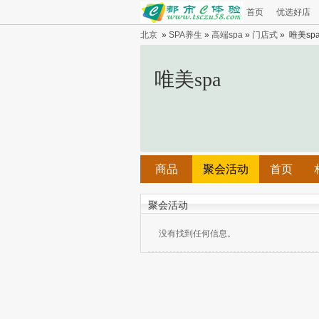
首页
优选好店
北京
»
SPA养生
»
高端spa
»
门店式
» 唯美sp
唯美spa
商品
聚会活动
首页
聚会活动
没有找到任何信息。