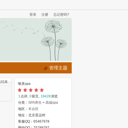
登录
注册
忘记密码?
管理主题
已结束
唯美spa
1
点评,
0
留言,
19428
浏览
分类：
SPA养生
>
高端spa
地区：
丰台区
地址：北京亚运村
客服QQ：65467978
预约QQ：75789787