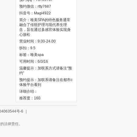
预约微信：rtty7687
抖音号：Magi4922
简介：唯美SPA‌的特色服务通常
融合了传统护理与现代养生理
念，旨在通过多感官体验实现身
心放松
营业时间：9.00-24.00
拆扣：9.5
标签：唯美spa
可用时间：6/3/16
温馨提示：加联系方式请备注“预
约”
预约提示：加联系请备注在都市c
体验平台看到
详细介绍：
推荐度：160
4063544号-6
|
起的法律责任。