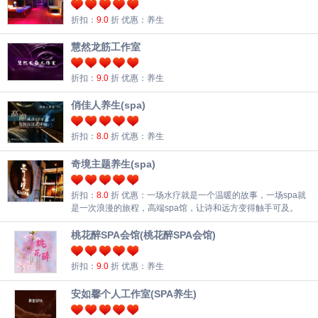
折扣：
9.0
折
优惠：养生
慧然龙筋工作室
折扣：
9.0
折
优惠：养生
俏佳人养生(spa)
折扣：
8.0
折
优惠：养生
奇境主题养生(spa)
折扣：
8.0
折
优惠：一场水疗就是一个温暖的故事，一场spa就
是一次浪漫的旅程，高端spa馆，让诗和远方变得触手可及。
桃花醉SPA会馆(桃花醉SPA会馆)
折扣：
9.0
折
优惠：养生
安如馨个人工作室(SPA养生)