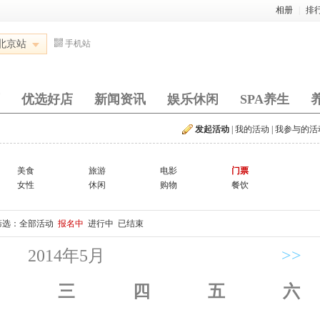
相册
|
排
北京站
手机站
优选好店
新闻资讯
娱乐休闲
SPA养生
发起活动
|
我的活动
|
我参与的活
美食
旅游
电影
门票
女性
休闲
购物
餐饮
筛选：
全部活动
报名中
进行中
已结束
2014年5月
>>
三
四
五
六