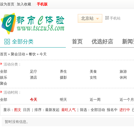
设为首页
|
加入收藏
|
|
|
手机版
北京站
手机站
全部分类
首页
优选好店
新闻
首页
»
聚会活动
»
餐饮
»
今天
活动分类：
全部
足疗
养生
美食
旅游
娱乐
酒店
摄影
女性
休闲
聚会
活动时间：
全部
今天
明天
近一周
近一个月
显示：
图文
日历
| 排序：
最新发起
最旺人气
| 筛选：
全部活动
报名中
进行中
暂时没有信息。