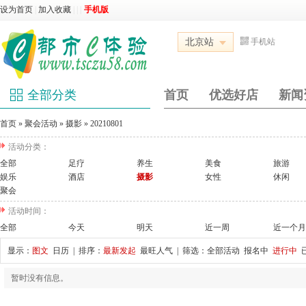
设为首页
|
加入收藏
|
|
|
手机版
北京站
手机站
全部分类
首页
优选好店
新闻
首页
»
聚会活动
»
摄影
»
20210801
活动分类：
全部
足疗
养生
美食
旅游
娱乐
酒店
摄影
女性
休闲
聚会
活动时间：
全部
今天
明天
近一周
近一个月
显示：
图文
日历
| 排序：
最新发起
最旺人气
| 筛选：
全部活动
报名中
进行中
暂时没有信息。