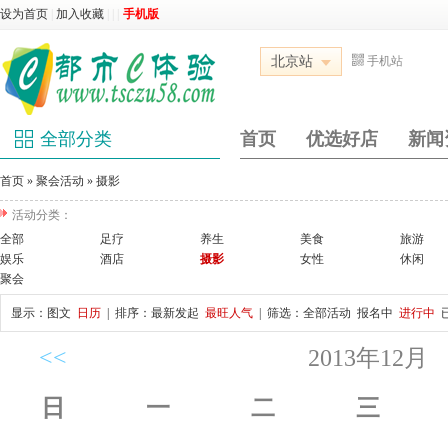
设为首页
|
加入收藏
|
|
|
手机版
北京站
手机站
全部分类
首页
优选好店
新闻
首页
»
聚会活动
»
摄影
活动分类：
全部
足疗
养生
美食
旅游
娱乐
酒店
摄影
女性
休闲
聚会
显示：
图文
日历
| 排序：
最新发起
最旺人气
| 筛选：
全部活动
报名中
进行中
<<
2013年12月
日
一
二
三