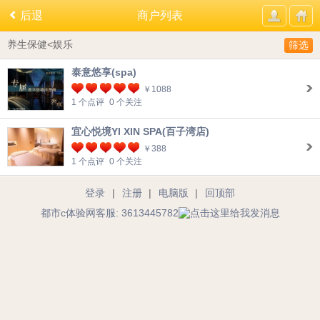
后退
商户列表
养生保健<娱乐
筛选
泰意悠享(spa)
￥1088
1 个点评
0 个关注
宜心悦境YI XIN SPA(百子湾店)
￥388
1 个点评
0 个关注
登录
|
注册
|
电脑版
|
回顶部
都市c体验网客服: 3613445782