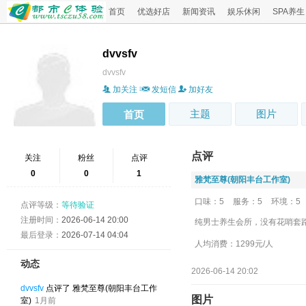
首页
优选好店
新闻资讯
娱乐休闲
SPA养生
dvvsfv
dvvsfv
加关注
发短信
加好友
主题
图片
首页
点评
关注
粉丝
点评
0
0
1
雅梵至尊(朝阳丰台工作室)
口味：5
服务：5
环境：5
点评等级：
等待验证
注册时间：
2026-06-14 20:00
纯男士养生会所，没有花哨套
最后登录：
2026-07-14 04:04
人均消费：1299元/人
动态
2026-06-14 20:02
dvvsfv
点评了 雅梵至尊(朝阳丰台工作
图片
室)
1月前