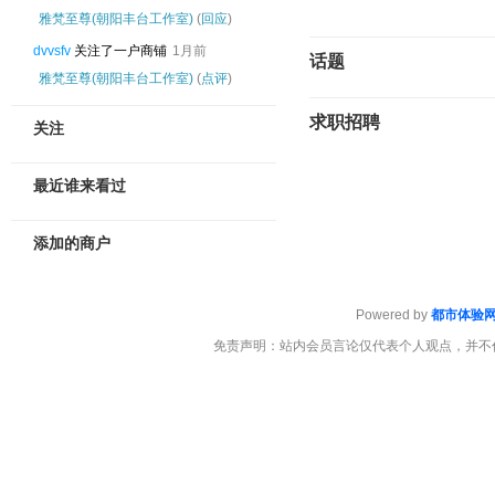
雅梵至尊(朝阳丰台工作室)
(
回应
)
dvvsfv
关注了一户商铺
1月前
话题
雅梵至尊(朝阳丰台工作室)
(
点评
)
求职招聘
关注
最近谁来看过
添加的商户
Powered by
都市体验
免责声明：站内会员言论仅代表个人观点，并不