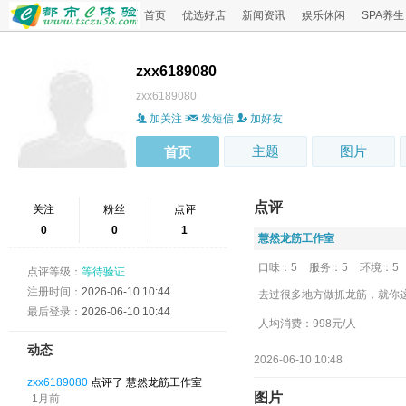
首页
优选好店
新闻资讯
娱乐休闲
SPA养生
zxx6189080
zxx6189080
加关注
发短信
加好友
主题
图片
首页
点评
关注
粉丝
点评
0
0
1
慧然龙筋工作室
口味：5
服务：5
环境：5
点评等级：
等待验证
注册时间：
2026-06-10 10:44
去过很多地方做抓龙筋，就你
最后登录：
2026-06-10 10:44
人均消费：998元/人
动态
2026-06-10 10:48
zxx6189080
点评了 慧然龙筋工作室
图片
1月前