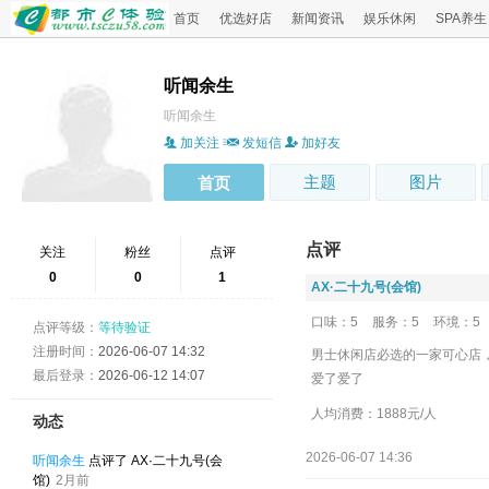
首页
优选好店
新闻资讯
娱乐休闲
SPA养生
听闻余生
听闻余生
加关注
发短信
加好友
主题
图片
首页
点评
关注
粉丝
点评
0
0
1
‌AX·二十九号(会馆)
口味：5
服务：5
环境：5
点评等级：
等待验证
注册时间：
2026-06-07 14:32
男士休闲店必选的一家可心店
最后登录：
2026-06-12 14:07
爱了爱了
人均消费：1888元/人
动态
2026-06-07 14:36
听闻余生
点评了 ‌AX·二十九号(会
馆)
2月前